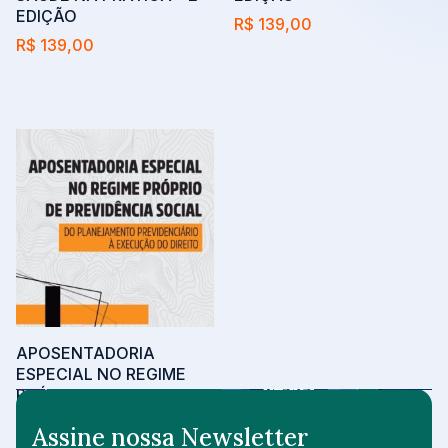
EDIÇÃO
R$
139,00
R$
139,00
Adicionar ao carrinho
Adicionar ao carrinho
APOSENTADORIA
ESPECIAL NO REGIME
PRÓPRIO DE
PREVIDÊNCIA SOCIAL
Assine nossa Newsletter
R$
129,00